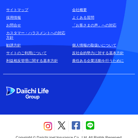
サイトマップ
会社概要
耳や言葉の不自由なお客さまのお問合せ窓口
採用情報
よくある質問
お問合せ
「お客さまの声」への対応
お申込みをご検討中のお客さま
カスタマー・ハラスメントへの対応
方針
(商品に関するお問合せ・資料請求)
勧誘方針
個人情報の取扱いについて
資料請求はこちら
無料
サイトのご利用について
反社会的勢力に対する基本方針
利益相反管理に関する基本方針
責任ある企業活動を行うために
お電話でのお問合せはこちら
通話無料
Copyright © Daiichi ipet Insurance Co., Ltd. All Rights Reserved.