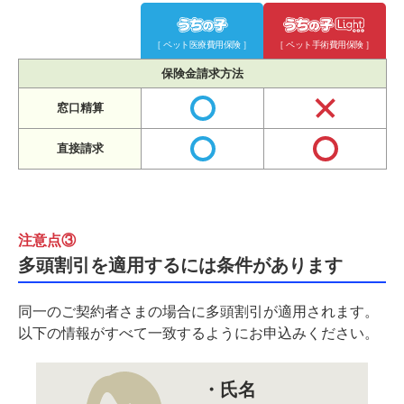
うちの子
う
［ ペット医療費用保険 ］
［ ペット手術費用保険 ］
保険金請求方法
窓口精算
直接請求
注意点③
多頭割引を適用するには条件があります
同一のご契約者さまの場合に多頭割引が適用されます。
以下の情報がすべて一致するようにお申込みください。
・氏名