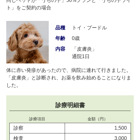
同じペットが「うちの子」50%プランと「うちの子ライ
ト」をご契約の場合
品種
トイ・プードル
年齢
0歳
内容
「皮膚炎」
通院1日
体に赤い発疹があったので、病院に連れて行きました。
「皮膚炎」と診断され、お薬を飲み始めることになりま
した。
診療明細書
診療項目
金額（円）
診察
1,500
検査
3,000