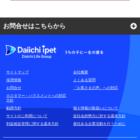
お問合せはこちらから
よくある質問
各種お問合せ窓口
サイトマップ
会社概要
耳や言葉の不自由なお客さまのお問合せ窓口
採用情報
よくある質問
お問合せ
「お客さまの声」への対応
お申込みをご検討中のお客さま
カスタマー・ハラスメントへの対応
方針
(商品に関するお問合せ・資料請求)
勧誘方針
個人情報の取扱いについて
資料請求はこちら
無料
サイトのご利用について
反社会的勢力に対する基本方針
利益相反管理に関する基本方針
責任ある企業活動を行うために
お電話でのお問合せはこちら
通話無料