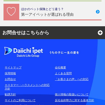
ほかのペット保険とどう違う？
第一アイペットが選ばれる理由
お問合せはこちらから
よくある質問
各種お問合せ窓口
サイトマップ
会社概要
耳や言葉の不自由なお客さまのお問合せ窓口
採用情報
よくある質問
お問合せ
「お客さまの声」への対応
お申込みをご検討中のお客さま
カスタマー・ハラスメントへの対応
方針
(商品に関するお問合せ・資料請求)
勧誘方針
個人情報の取扱いについて
資料請求はこちら
無料
サイトのご利用について
反社会的勢力に対する基本方針