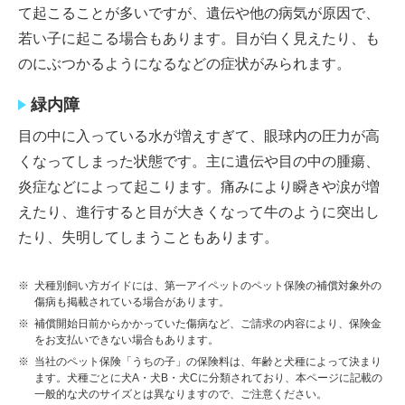
て起こることが多いですが、遺伝や他の病気が原因で、
若い子に起こる場合もあります。目が白く見えたり、も
のにぶつかるようになるなどの症状がみられます。
緑内障
目の中に入っている水が増えすぎて、眼球内の圧力が高
くなってしまった状態です。主に遺伝や目の中の腫瘍、
炎症などによって起こります。痛みにより瞬きや涙が増
えたり、進行すると目が大きくなって牛のように突出し
たり、失明してしまうこともあります。
※
犬種別飼い方ガイドには、第一アイペットのペット保険の補償対象外の
傷病も掲載されている場合があります。
※
補償開始日前からかかっていた傷病など、ご請求の内容により、保険金
をお支払いできない場合もあります。
※
当社のペット保険「うちの子」の保険料は、年齢と犬種によって決まり
ます。犬種ごとに犬A・犬B・犬Cに分類されており、本ページに記載の
一般的な犬のサイズとは異なりますので、ご注意ください。