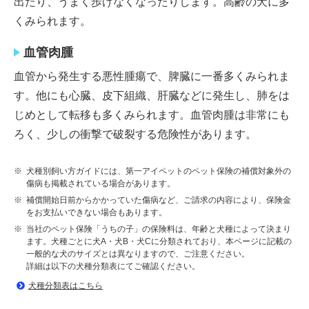
出たり、うまく歩けなくなったりします。高齢の犬に多
くみられます。
血管肉腫
血管から発生する悪性腫瘍で、脾臓に一番多くみられま
す。他にも心臓、皮下組織、肝臓などに発生し、肺をは
じめとして転移も多くみられます。血管肉腫は非常にも
ろく、少しの衝撃で破裂する危険性があります。
※
犬種別飼い方ガイドには、第一アイペットのペット保険の補償対象外の
傷病も掲載されている場合があります。
※
補償開始日前からかかっていた傷病など、ご請求の内容により、保険金
をお支払いできない場合もあります。
※
当社のペット保険「うちの子」の保険料は、年齢と犬種によって決まり
ます。犬種ごとに犬A・犬B・犬Cに分類されており、本ページに記載の
一般的な犬のサイズとは異なりますので、ご注意ください。
詳細は以下の犬種分類表にてご確認ください。
犬種分類表はこちら