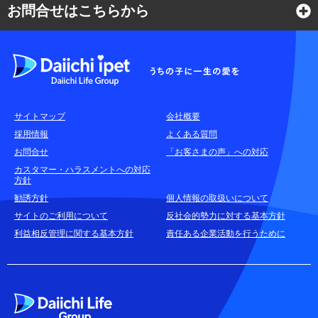
お問合せはこちらから
よくある質問
各種お問合せ窓口
サイトマップ
会社概要
耳や言葉の不自由なお客さまのお問合せ窓口
採用情報
よくある質問
お問合せ
「お客さまの声」への対応
お申込みをご検討中のお客さま
カスタマー・ハラスメントへの対応
方針
(商品に関するお問合せ・資料請求)
勧誘方針
個人情報の取扱いについて
資料請求はこちら
無料
サイトのご利用について
反社会的勢力に対する基本方針
利益相反管理に関する基本方針
責任ある企業活動を行うために
お電話でのお問合せはこちら
通話無料