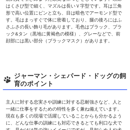
はくさび型で細く、マズルは長いＶ字型です。耳は三角
形で高い位置にピンと立ち、目は暗色でアーモンド型で
す。毛はまっすぐで体に密着しており、腿の後ろにはふ
さふさの長い飾り毛があります。毛色はブラック、ブラ
ック&タン（黒地に黄褐色の模様）、グレーなどで、前
顔部には黒い部分（ブラックマスク）があります。
ジャーマン・シェパード・ドッグの飼
育のポイント
主人に対する忠実さや訓練に対する忍耐強さなど、人と
一緒に仕事をするための特性を多く兼ね備えています。
現在も多くの現場で活躍していることからも分かるよう
に、どんな仕事の訓練にも対応できるとても利口な犬で
す。見かけは気の強いイメージですが、見知らぬ人や犬