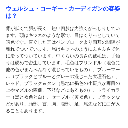
ウェルシュ・コーギー・カーディガンの容姿
は？
背が低くて胴が長く、短い四肢は力強くがっしりしてい
ます。頭はキツネのような形で、目はくりっとしていて
暗色です。直立した耳はペンブロークより両耳の間隔が
離れてついています。尾はキツネのようにふさふさで体
に沿ってついています。中くらいの長さの被毛は、手触
りは硬めで密生しています。毛色はブリンドル（地色に
他の色がまんべんなく混じっているもの）、ブルーマー
ル（ブラックとブルーとグレーの混じった大理石色）、
レッド、ブラック＆タン（黒地に褐色の小斑点が両目の
上やマズルの両側、下肢などにあるもの）、トライカラ
ー（黒と褐色と白）、セーブル（黄褐色）、ブラックな
どがあり、頭部、首、胸、腹部、足、尾先などに白が入
ることもあります。