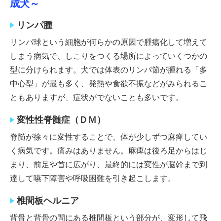
成犬～
リンパ腫
リンパ球という細胞が何らかの原因で腫瘍化して増えて
しまう病気で、しこりをつくる場所によっていくつかの
型に分けられます。犬では体表のリンパ節が腫れる「多
中心型」が最も多く、発熱や食欲不振などがみられるこ
ともありますが、症状がでないことも多いです。
変性性脊髄症（ＤＭ）
脊髄が徐々に変性することで、体が少しずつ麻痺してい
く病気です。痛みはありません。麻痺は後ろ足からはじ
まり、前足や首に広がり、最終的には変性が脳幹まで到
達して嚥下障害や呼吸困難を引き起こします。
椎間板ヘルニア
背骨と背骨の間にある椎間板という部分が、変形して飛