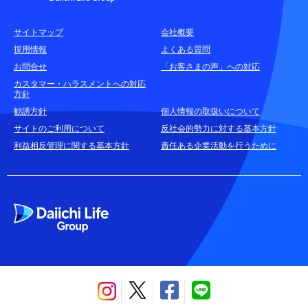
各種お問合せ窓口
サイトマップ
会社概要
耳や言葉の不自由なお客さまのお問合せ窓口
採用情報
よくある質問
お問合せ
「お客さまの声」への対応
お申込みをご検討中のお客さま
カスタマー・ハラスメントへの対応
方針
(商品に関するお問合せ・資料請求)
勧誘方針
個人情報の取扱いについて
資料請求はこちら
無料
サイトのご利用について
反社会的勢力に対する基本方針
利益相反管理に関する基本方針
責任ある企業活動を行うために
お電話でのお問合せはこちら
通話無料