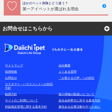
ほかのペット保険とどう違う？
第一アイペットが選ばれる理由
お問合せはこちらから
よくある質問
各種お問合せ窓口
サイトマップ
会社概要
耳や言葉の不自由なお客さまのお問合せ窓口
採用情報
よくある質問
お問合せ
「お客さまの声」への対応
お申込みをご検討中のお客さま
カスタマー・ハラスメントへの対応
方針
(商品に関するお問合せ・資料請求)
勧誘方針
個人情報の取扱いについて
資料請求はこちら
無料
サイトのご利用について
反社会的勢力に対する基本方針
利益相反管理に関する基本方針
責任ある企業活動を行うために
お電話でのお問合せはこちら
通話無料