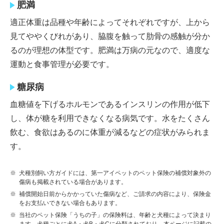
肥満
適正体重は品種や年齢によってそれぞれですが、上から
見てややくびれがあり、脇腹を触って肋骨の感触が分か
るのが理想の体型です。肥満は万病の元なので、適度な
運動と食事管理が必要です。
糖尿病
血糖値を下げるホルモンであるインスリンの作用が低下
し、体が糖を利用できなくなる病気です。水をたくさん
飲む、食欲はあるのに体重が減るなどの症状がみられま
す。
※
犬種別飼い方ガイドには、第一アイペットのペット保険の補償対象外の
傷病も掲載されている場合があります。
※
補償開始日前からかかっていた傷病など、ご請求の内容により、保険金
をお支払いできない場合もあります。
※
当社のペット保険「うちの子」の保険料は、年齢と犬種によって決まり