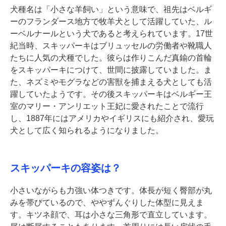
犬種名は「小さな羊飼い」という意味で、祖先はベルギ
ーのフランダース地方で牧羊犬として活躍していた、ル
ーベルナールという犬であると考えられています。17世
紀当時、スキッパーキはブリュッセルの労働者や靴職人
たちに人気の犬種でした。彼らは作りこんだ真鍮の首輪
をスキッパーキにつけて、世間に披露していました。ま
た、ネズミやモグラなどの害獣を捕まえる犬としても活
躍していたようです。その後スキッパーキはベルギー王
室のマリー・アンリエット王妃に愛されたことで流行
し、1887年にはアメリカやイギリスにも紹介され、愛玩
犬として広く知られるようになりました。
スキッパーキの容姿は？
小さいながらも力強い体つきです。体長が短く臀部が丸
みを帯びているので、ややずんぐりした体型に見えま
す。キツネ顔で、耳は小さな三角形で直立しています。