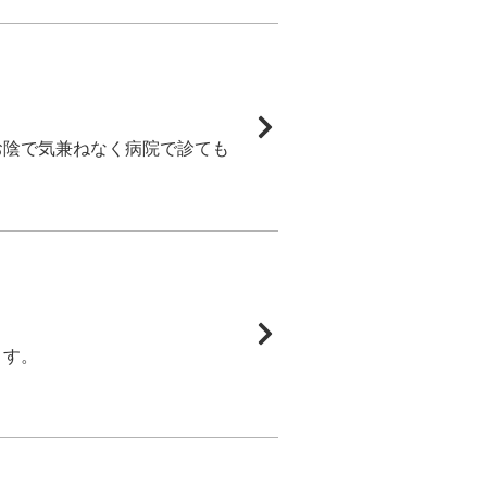
お陰で気兼ねなく病院で診ても
ます。