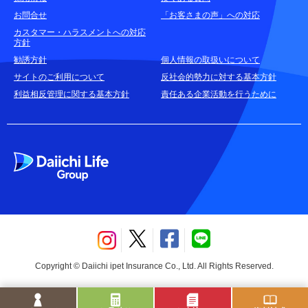
お問合せ
「お客さまの声」への対応
お申込みをご検討中のお客さま
カスタマー・ハラスメントへの対応
方針
(商品に関するお問合せ・資料請求)
勧誘方針
個人情報の取扱いについて
資料請求はこちら
無料
サイトのご利用について
反社会的勢力に対する基本方針
利益相反管理に関する基本方針
責任ある企業活動を行うために
お電話でのお問合せはこちら
通話無料
Copyright © Daiichi ipet Insurance Co., Ltd. All Rights Reserved.