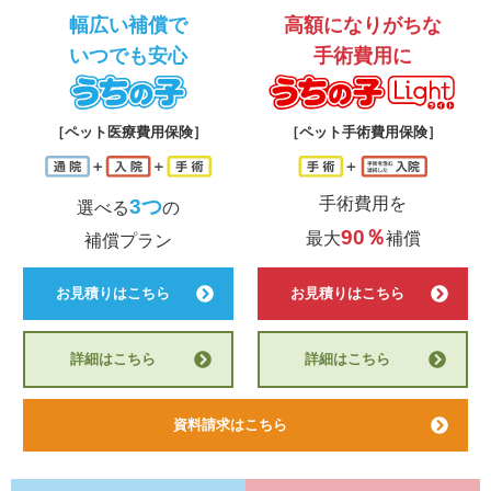
幅広い補償で
高額になりがちな
いつでも安心
手術費用に
うちの子
う
［ペット医療費用保険］
［ペット手術費用保険］
手術費用を
3つ
選べる
の
90％
最大
補償
補償プラン
お見積りはこちら
お見積りはこちら
詳細はこちら
詳細はこちら
資料請求はこちら