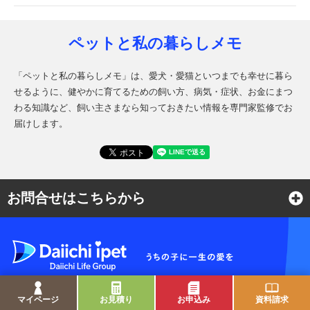
ペットと私の暮らしメモ
「ペットと私の暮らしメモ」は、愛犬・愛猫といつまでも幸せに暮ら
せるように、健やかに育てるための飼い方、病気・症状、お金にまつ
わる知識など、飼い主さまなら知っておきたい情報を専門家監修でお
届けします。
お問合せはこちらから
よくある質問
各種お問合せ窓口
マイページ
お見積り
お申込み
資料請求
サイトマップ
会社概要
耳や言葉の不自由なお客さまのお問合せ窓口