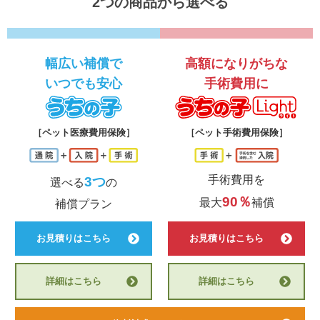
2つの商品から選べる
幅広い補償で
高額になりがちな
いつでも安心
手術費用に
うちの子
う
［ペット医療費用保険］
［ペット手術費用保険］
手術費用を
3つ
選べる
の
90％
最大
補償
補償プラン
お見積りはこちら
お見積りはこちら
詳細はこちら
詳細はこちら