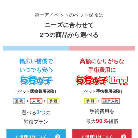
第一アイペットのペット保険は
ニーズに合わせて
2つの商品から選べる
幅広い補償で
高額になりがちな
いつでも安心
手術費用に
うちの子
う
［ペット医療費用保険］
［ペット手術費用保険］
手術費用を
3つ
選べる
の
90％
最大
補償
補償プラン
お見積りはこちら
お見積りはこちら