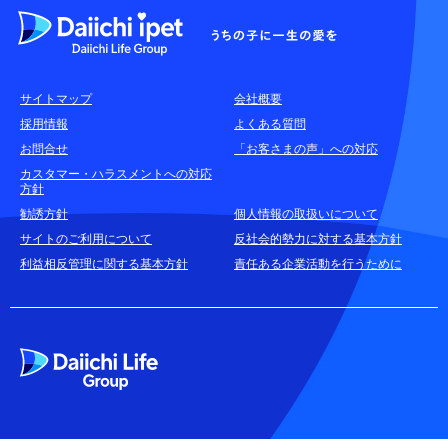
よくある質問
各種お問合せ窓口
サイトマップ
会社概要
耳や言葉の不自由なお客さまのお問合せ窓口
採用情報
よくある質問
お問合せ
「お客さまの声」への対応
お申込みをご検討中のお客さま
カスタマー・ハラスメントへの対応
方針
(商品に関するお問合せ・資料請求)
勧誘方針
個人情報の取扱いについて
資料請求はこちら
無料
サイトのご利用について
反社会的勢力に対する基本方針
利益相反管理に関する基本方針
責任ある企業活動を行うために
お電話でのお問合せはこちら
通話無料