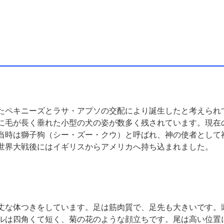
たペキニーズとラサ・アプソの交配により誕生したと考えられ
に毛が長く垂れた小型の犬の姿が数多く残されています。現在
当時は獅子狗（シー・ズー・クウ）と呼ばれ、神の使者として神
世界大戦後にはイギリスからアメリカへ持ち込まれました。
丈な体つきをしています。足は筋肉質で、足先も大きいです。
ルは四角くて短く、菊の花のような顔立ちです。尾は高い位置